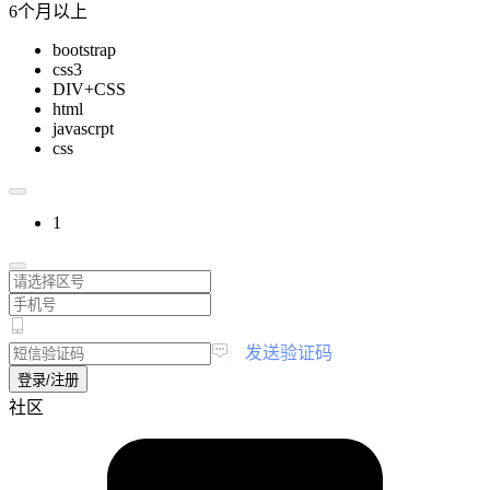
6个月以上
bootstrap
css3
DIV+CSS
html
javascrpt
css
1
|
发送验证码
登录/注册
社区