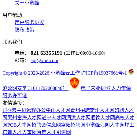
关于小蜜蜂
用户帮助
用户服务协议
隐私政策
联系我们
021 63355191
电话：
(工作日09:00-18:00)
邮箱：
api@xmf.com
Copyright © 2023-2026 小蜜蜂云工作 沪ICP备19037661号-1
沪公网安备 31011702008840号
电子营业执照
人力资源
服务许可证
友情链接：
17ce
云主机
远程办公
中山人才网
青州招聘
定州人才网
印刷人才
网
惠州富海人才网
遂宁人才网
泗洪人才网
顺德人才网
高校人才
网
PCB人才网
招聘会信息网
富阳招聘网
小蜜蜂
江阴人才网
焊工
培训
人才人事网
百度
人才引进网