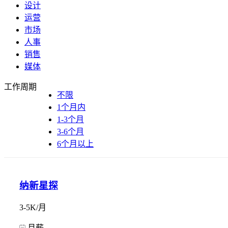
设计
运营
市场
人事
销售
媒体
工作周期
不限
1个月内
1-3个月
3-6个月
6个月以上
纳新星探
3-5K/月
月薪