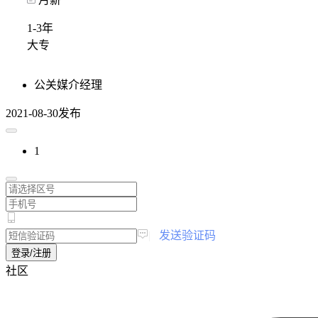
1-3年
大专
公关媒介经理
2021-08-30发布
1
|
发送验证码
登录/注册
社区