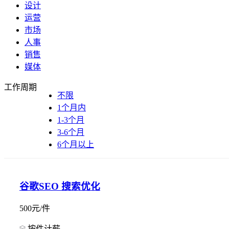
设计
运营
市场
人事
销售
媒体
工作周期
不限
1个月内
1-3个月
3-6个月
6个月以上
谷歌SEO 搜索优化
500元/件
按件计薪