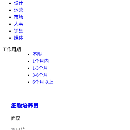
设计
运营
市场
人事
销售
媒体
工作周期
不限
1个月内
1-3个月
3-6个月
6个月以上
细胞培养员
面议
月薪