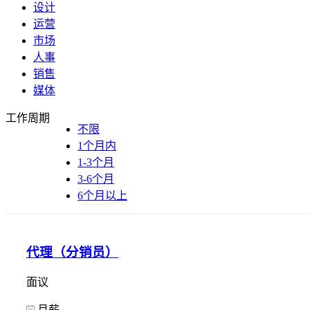
设计
运营
市场
人事
销售
媒体
工作周期
不限
1个月内
1-3个月
3-6个月
6个月以上
代理（分销员）
面议
月薪