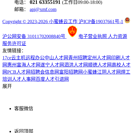
021 63355191
电话：
(工作日09:00-18:00)
邮箱：
api@xmf.com
Copyright © 2023-2026 小蜜蜂云工作 沪ICP备19037661号-1
沪公网安备 31011702008840号
电子营业执照
人力资源
服务许可证
友情链接：
17ce
云主机
远程办公
中山人才网
青州招聘
定州人才网
印刷人才
网
惠州富海人才网
遂宁人才网
泗洪人才网
顺德人才网
高校人才
网
PCB人才网
招聘会信息网
富阳招聘网
小蜜蜂
江阴人才网
焊工
培训
人才人事网
百度
人才引进网
展开
客服微信
返回顶部