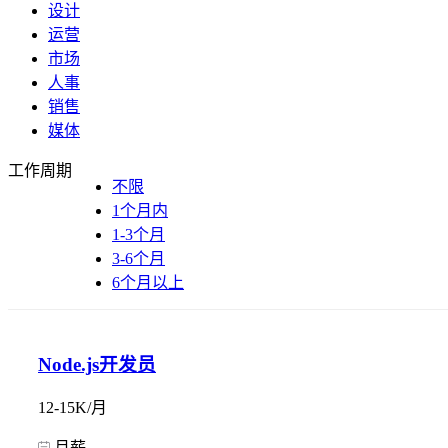
设计
运营
市场
人事
销售
媒体
工作周期
不限
1个月内
1-3个月
3-6个月
6个月以上
Node.js开发员
12-15K/月
月薪