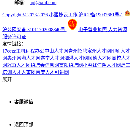
邮箱：
api@xmf.com
Copyright © 2023-2026 小蜜蜂云工作 沪ICP备19037661号-1
沪公网安备 31011702008840号
电子营业执照
人力资源
服务许可证
友情链接：
17ce
云主机
远程办公
中山人才网
青州招聘
定州人才网
印刷人才
网
惠州富海人才网
遂宁人才网
泗洪人才网
顺德人才网
高校人才
网
PCB人才网
招聘会信息网
富阳招聘网
小蜜蜂
江阴人才网
焊工
培训
人才人事网
百度
人才引进网
展开
客服微信
返回顶部