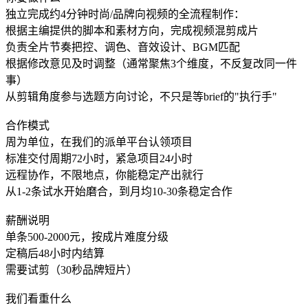
独立完成约4分钟时尚/品牌向视频的全流程制作：
根据主编提供的脚本和素材方向，完成视频混剪成片
负责全片节奏把控、调色、音效设计、BGM匹配
根据修改意见及时调整（通常聚焦3个维度，不反复改同一件
事）
从剪辑角度参与选题方向讨论，不只是等brief的"执行手"
合作模式
周为单位，在我们的派单平台认领项目
标准交付周期72小时，紧急项目24小时
远程协作，不限地点，你能稳定产出就行
从1-2条试水开始磨合，到月均10-30条稳定合作
薪酬说明
单条500-2000元，按成片难度分级
定稿后48小时内结算
需要试剪（30秒品牌短片）
我们看重什么