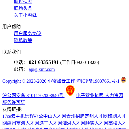
职位搜索
职场头条
关于小蜜蜂
用户帮助
用户服务协议
隐私政策
联系我们
021 63355191
电话：
(工作日09:00-18:00)
邮箱：
api@xmf.com
Copyright © 2023-2026 小蜜蜂云工作 沪ICP备19037661号-1
沪公网安备 31011702008840号
电子营业执照
人力资源
服务许可证
友情链接：
17ce
云主机
远程办公
中山人才网
青州招聘
定州人才网
印刷人才
网
惠州富海人才网
遂宁人才网
泗洪人才网
顺德人才网
高校人才