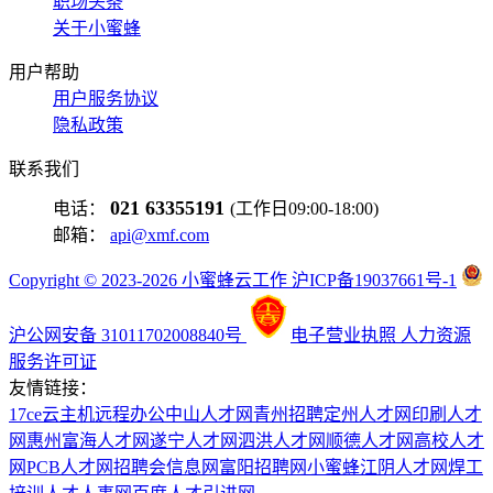
职场头条
关于小蜜蜂
用户帮助
用户服务协议
隐私政策
联系我们
021 63355191
电话：
(工作日09:00-18:00)
邮箱：
api@xmf.com
Copyright © 2023-2026 小蜜蜂云工作 沪ICP备19037661号-1
沪公网安备 31011702008840号
电子营业执照
人力资源
服务许可证
友情链接：
17ce
云主机
远程办公
中山人才网
青州招聘
定州人才网
印刷人才
网
惠州富海人才网
遂宁人才网
泗洪人才网
顺德人才网
高校人才
网
PCB人才网
招聘会信息网
富阳招聘网
小蜜蜂
江阴人才网
焊工