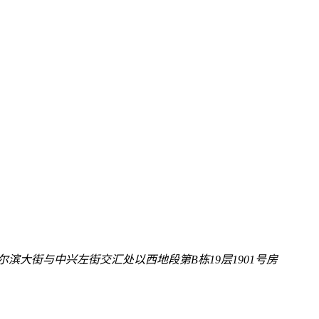
滨大街与中兴左街交汇处以西地段第B栋19层1901号房