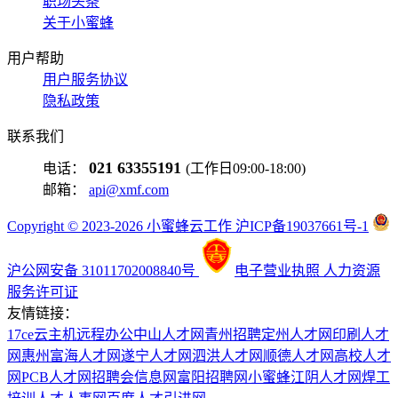
职场头条
关于小蜜蜂
用户帮助
用户服务协议
隐私政策
联系我们
021 63355191
电话：
(工作日09:00-18:00)
邮箱：
api@xmf.com
Copyright © 2023-2026 小蜜蜂云工作 沪ICP备19037661号-1
沪公网安备 31011702008840号
电子营业执照
人力资源
服务许可证
友情链接：
17ce
云主机
远程办公
中山人才网
青州招聘
定州人才网
印刷人才
网
惠州富海人才网
遂宁人才网
泗洪人才网
顺德人才网
高校人才
网
PCB人才网
招聘会信息网
富阳招聘网
小蜜蜂
江阴人才网
焊工