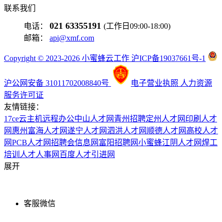
联系我们
021 63355191
电话：
(工作日09:00-18:00)
邮箱：
api@xmf.com
Copyright © 2023-2026 小蜜蜂云工作 沪ICP备19037661号-1
沪公网安备 31011702008840号
电子营业执照
人力资源
服务许可证
友情链接：
17ce
云主机
远程办公
中山人才网
青州招聘
定州人才网
印刷人才
网
惠州富海人才网
遂宁人才网
泗洪人才网
顺德人才网
高校人才
网
PCB人才网
招聘会信息网
富阳招聘网
小蜜蜂
江阴人才网
焊工
培训
人才人事网
百度
人才引进网
展开
客服微信