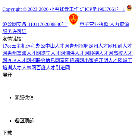
Copyright © 2023-2026 小蜜蜂云工作 沪ICP备19037661号-1
沪公网安备 31011702008840号
电子营业执照
人力资源
服务许可证
友情链接：
17ce
云主机
远程办公
中山人才网
青州招聘
定州人才网
印刷人才
网
惠州富海人才网
遂宁人才网
泗洪人才网
顺德人才网
高校人才
网
PCB人才网
招聘会信息网
富阳招聘网
小蜜蜂
江阴人才网
焊工
培训
人才人事网
百度
人才引进网
展开
客服微信
返回顶部
下载