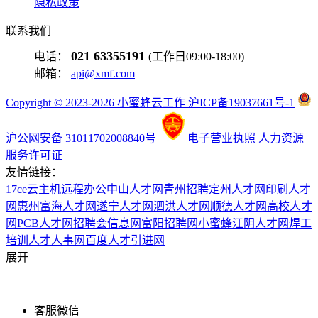
隐私政策
联系我们
021 63355191
电话：
(工作日09:00-18:00)
邮箱：
api@xmf.com
Copyright © 2023-2026 小蜜蜂云工作 沪ICP备19037661号-1
沪公网安备 31011702008840号
电子营业执照
人力资源
服务许可证
友情链接：
17ce
云主机
远程办公
中山人才网
青州招聘
定州人才网
印刷人才
网
惠州富海人才网
遂宁人才网
泗洪人才网
顺德人才网
高校人才
网
PCB人才网
招聘会信息网
富阳招聘网
小蜜蜂
江阴人才网
焊工
培训
人才人事网
百度
人才引进网
展开
客服微信