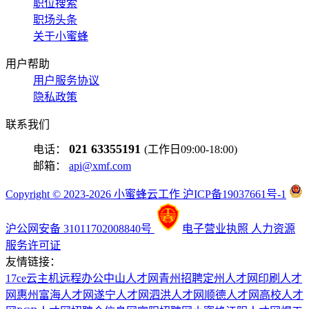
职位搜索
职场头条
关于小蜜蜂
用户帮助
用户服务协议
隐私政策
联系我们
021 63355191
电话：
(工作日09:00-18:00)
邮箱：
api@xmf.com
Copyright © 2023-2026 小蜜蜂云工作 沪ICP备19037661号-1
沪公网安备 31011702008840号
电子营业执照
人力资源
服务许可证
友情链接：
17ce
云主机
远程办公
中山人才网
青州招聘
定州人才网
印刷人才
网
惠州富海人才网
遂宁人才网
泗洪人才网
顺德人才网
高校人才