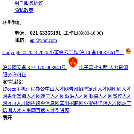
用户服务协议
隐私政策
联系我们
021 63355191
电话：
(工作日09:00-18:00)
邮箱：
api@xmf.com
Copyright © 2023-2026 小蜜蜂云工作 沪ICP备19037661号-1
沪公网安备 31011702008840号
电子营业执照
人力资源
服务许可证
友情链接：
17ce
云主机
远程办公
中山人才网
青州招聘
定州人才网
印刷人才
网
惠州富海人才网
遂宁人才网
泗洪人才网
顺德人才网
高校人才
网
PCB人才网
招聘会信息网
富阳招聘网
小蜜蜂
江阴人才网
焊工
培训
人才人事网
百度
人才引进网
展开