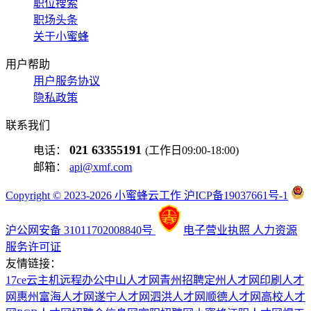
职位搜索
职场头条
关于小蜜蜂
用户帮助
用户服务协议
隐私政策
联系我们
021 63355191
电话：
(工作日09:00-18:00)
邮箱：
api@xmf.com
Copyright © 2023-2026 小蜜蜂云工作 沪ICP备19037661号-1
沪公网安备 31011702008840号
电子营业执照
人力资源
服务许可证
友情链接：
17ce
云主机
远程办公
中山人才网
青州招聘
定州人才网
印刷人才
网
惠州富海人才网
遂宁人才网
泗洪人才网
顺德人才网
高校人才