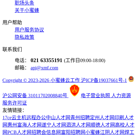
职场头条
关于小蜜蜂
用户帮助
用户服务协议
隐私政策
联系我们
021 63355191
电话：
(工作日09:00-18:00)
邮箱：
api@xmf.com
Copyright © 2023-2026 小蜜蜂云工作 沪ICP备19037661号-1
沪公网安备 31011702008840号
电子营业执照
人力资源
服务许可证
友情链接：
17ce
云主机
远程办公
中山人才网
青州招聘
定州人才网
印刷人才
网
惠州富海人才网
遂宁人才网
泗洪人才网
顺德人才网
高校人才
网
PCB人才网
招聘会信息网
富阳招聘网
小蜜蜂
江阴人才网
焊工