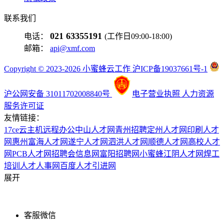
联系我们
021 63355191
电话：
(工作日09:00-18:00)
邮箱：
api@xmf.com
Copyright © 2023-2026 小蜜蜂云工作 沪ICP备19037661号-1
沪公网安备 31011702008840号
电子营业执照
人力资源
服务许可证
友情链接：
17ce
云主机
远程办公
中山人才网
青州招聘
定州人才网
印刷人才
网
惠州富海人才网
遂宁人才网
泗洪人才网
顺德人才网
高校人才
网
PCB人才网
招聘会信息网
富阳招聘网
小蜜蜂
江阴人才网
焊工
培训
人才人事网
百度
人才引进网
展开
客服微信