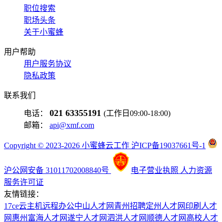
职位搜索
职场头条
关于小蜜蜂
用户帮助
用户服务协议
隐私政策
联系我们
021 63355191
电话：
(工作日09:00-18:00)
邮箱：
api@xmf.com
Copyright © 2023-2026 小蜜蜂云工作 沪ICP备19037661号-1
沪公网安备 31011702008840号
电子营业执照
人力资源
服务许可证
友情链接：
17ce
云主机
远程办公
中山人才网
青州招聘
定州人才网
印刷人才
网
惠州富海人才网
遂宁人才网
泗洪人才网
顺德人才网
高校人才