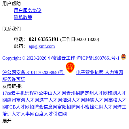
用户帮助
用户服务协议
隐私政策
联系我们
021 63355191
电话：
(工作日09:00-18:00)
邮箱：
api@xmf.com
Copyright © 2023-2026 小蜜蜂云工作 沪ICP备19037661号-1
沪公网安备 31011702008840号
电子营业执照
人力资源
服务许可证
友情链接：
17ce
云主机
远程办公
中山人才网
青州招聘
定州人才网
印刷人才
网
惠州富海人才网
遂宁人才网
泗洪人才网
顺德人才网
高校人才
网
PCB人才网
招聘会信息网
富阳招聘网
小蜜蜂
江阴人才网
焊工
培训
人才人事网
百度
人才引进网
展开