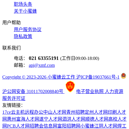
职场头条
关于小蜜蜂
用户帮助
用户服务协议
隐私政策
联系我们
021 63355191
电话：
(工作日09:00-18:00)
邮箱：
api@xmf.com
Copyright © 2023-2026 小蜜蜂云工作 沪ICP备19037661号-1
沪公网安备 31011702008840号
电子营业执照
人力资源
服务许可证
友情链接：
17ce
云主机
远程办公
中山人才网
青州招聘
定州人才网
印刷人才
网
惠州富海人才网
遂宁人才网
泗洪人才网
顺德人才网
高校人才
网
PCB人才网
招聘会信息网
富阳招聘网
小蜜蜂
江阴人才网
焊工