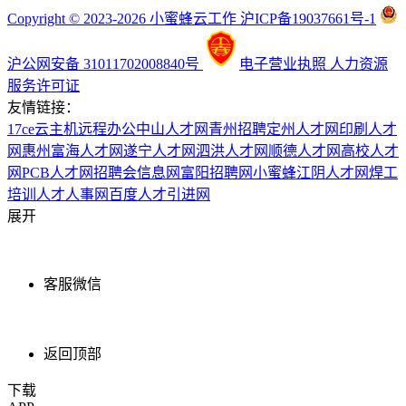
Copyright © 2023-2026 小蜜蜂云工作 沪ICP备19037661号-1
沪公网安备 31011702008840号
电子营业执照
人力资源
服务许可证
友情链接：
17ce
云主机
远程办公
中山人才网
青州招聘
定州人才网
印刷人才
网
惠州富海人才网
遂宁人才网
泗洪人才网
顺德人才网
高校人才
网
PCB人才网
招聘会信息网
富阳招聘网
小蜜蜂
江阴人才网
焊工
培训
人才人事网
百度
人才引进网
展开
客服微信
返回顶部
下载