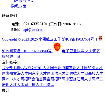
用户服务协议
隐私政策
联系我们
021 63355191
电话：
(工作日09:00-18:00)
邮箱：
api@xmf.com
Copyright © 2023-2026 小蜜蜂云工作 沪ICP备19037661号-1
沪公网安备 31011702008840号
电子营业执照
人力资源
服务许可证
友情链接：
17ce
云主机
远程办公
中山人才网
青州招聘
定州人才网
印刷人才
网
惠州富海人才网
遂宁人才网
泗洪人才网
顺德人才网
高校人才
网
PCB人才网
招聘会信息网
富阳招聘网
小蜜蜂
江阴人才网
焊工
培训
人才人事网
百度
人才引进网
展开