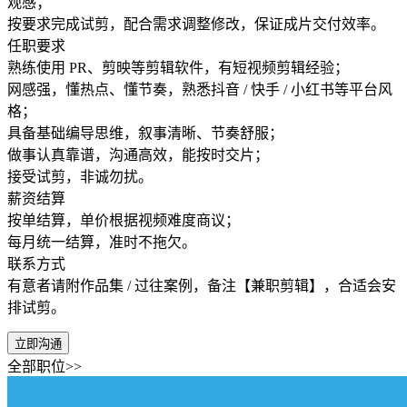
观感；
按要求完成试剪，配合需求调整修改，保证成片交付效率。
任职要求
熟练使用 PR、剪映等剪辑软件，有短视频剪辑经验；
网感强，懂热点、懂节奏，熟悉抖音 / 快手 / 小红书等平台风
格；
具备基础编导思维，叙事清晰、节奏舒服；
做事认真靠谱，沟通高效，能按时交片；
接受试剪，非诚勿扰。
薪资结算
按单结算，单价根据视频难度商议；
每月统一结算，准时不拖欠。
联系方式
有意者请附作品集 / 过往案例，备注【兼职剪辑】，合适会安
排试剪。
立即沟通
全部职位>>