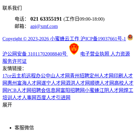
联系我们
021 63355191
电话：
(工作日09:00-18:00)
邮箱：
api@xmf.com
Copyright © 2023-2026 小蜜蜂云工作 沪ICP备19037661号-1
沪公网安备 31011702008840号
电子营业执照
人力资源
服务许可证
友情链接：
17ce
云主机
远程办公
中山人才网
青州招聘
定州人才网
印刷人才
网
惠州富海人才网
遂宁人才网
泗洪人才网
顺德人才网
高校人才
网
PCB人才网
招聘会信息网
富阳招聘网
小蜜蜂
江阴人才网
焊工
培训
人才人事网
百度
人才引进网
展开
客服微信