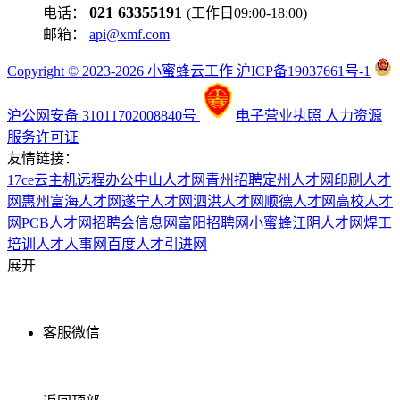
021 63355191
电话：
(工作日09:00-18:00)
邮箱：
api@xmf.com
Copyright © 2023-2026 小蜜蜂云工作 沪ICP备19037661号-1
沪公网安备 31011702008840号
电子营业执照
人力资源
服务许可证
友情链接：
17ce
云主机
远程办公
中山人才网
青州招聘
定州人才网
印刷人才
网
惠州富海人才网
遂宁人才网
泗洪人才网
顺德人才网
高校人才
网
PCB人才网
招聘会信息网
富阳招聘网
小蜜蜂
江阴人才网
焊工
培训
人才人事网
百度
人才引进网
展开
客服微信