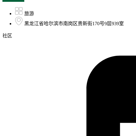
旅游
黑龙江省哈尔滨市南岗区贵新街170号9层939室
社区