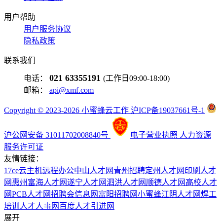
用户帮助
用户服务协议
隐私政策
联系我们
021 63355191
电话：
(工作日09:00-18:00)
邮箱：
api@xmf.com
Copyright © 2023-2026 小蜜蜂云工作 沪ICP备19037661号-1
沪公网安备 31011702008840号
电子营业执照
人力资源
服务许可证
友情链接：
17ce
云主机
远程办公
中山人才网
青州招聘
定州人才网
印刷人才
网
惠州富海人才网
遂宁人才网
泗洪人才网
顺德人才网
高校人才
网
PCB人才网
招聘会信息网
富阳招聘网
小蜜蜂
江阴人才网
焊工
培训
人才人事网
百度
人才引进网
展开