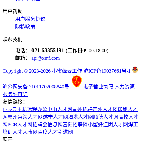
用户帮助
用户服务协议
隐私政策
联系我们
021 63355191
电话：
(工作日09:00-18:00)
邮箱：
api@xmf.com
Copyright © 2023-2026 小蜜蜂云工作 沪ICP备19037661号-1
沪公网安备 31011702008840号
电子营业执照
人力资源
服务许可证
友情链接：
17ce
云主机
远程办公
中山人才网
青州招聘
定州人才网
印刷人才
网
惠州富海人才网
遂宁人才网
泗洪人才网
顺德人才网
高校人才
网
PCB人才网
招聘会信息网
富阳招聘网
小蜜蜂
江阴人才网
焊工
培训
人才人事网
百度
人才引进网
展开