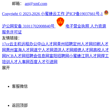
邮箱：
api@xmf.com
Copyright © 2023-2026 小蜜蜂云工作 沪ICP备19037661号-1
沪公网安备 31011702008840号
电子营业执照
人力资源
服务许可证
友情链接：
17ce
云主机
远程办公
中山人才网
青州招聘
定州人才网
印刷人才
网
惠州富海人才网
遂宁人才网
泗洪人才网
顺德人才网
高校人才
网
PCB人才网
招聘会信息网
富阳招聘网
小蜜蜂
江阴人才网
焊工
培训
人才人事网
百度
人才引进网
展开
客服微信
返回顶部