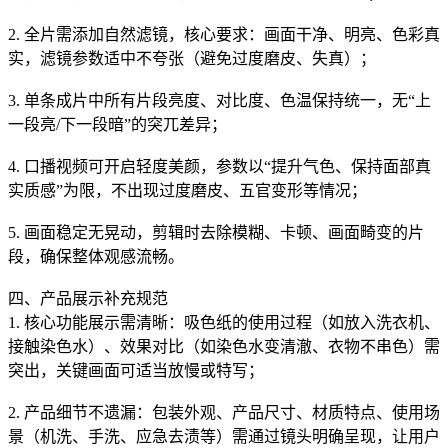
2. 全片需添加自然滤镜，核心要求：画面干净、明亮、色彩真
实，滤镜参数适中不夸张（避免过度磨皮、失真）；
3. 单条成片中所有片段亮度、对比度、色温保持统一，无“上
一段亮/下一段暗”的突兀差异；
4. 口播视频可开启轻度美颜，参数以“提升气色、保持面部真
实质感”为限，不出现过度磨皮、五官变形等情况；
5. 画面稳定无晃动，剪辑时去除模糊、卡顿、画面畸变的片
段，确保整体观感流畅。
四、产品展示补充规范
1. 核心功能展示需清晰：吸色纸的使用过程（如放入洗衣机、
接触染色水）、效果对比（如染色水变清澈、衣物不串色）需
突出，关键画面可适当放慢或特写；
2. 产品细节不遗漏：包装外观、产品尺寸、材质特点、使用场
景（机洗、手洗、应急去渍等）需通过镜头明确呈现，让用户