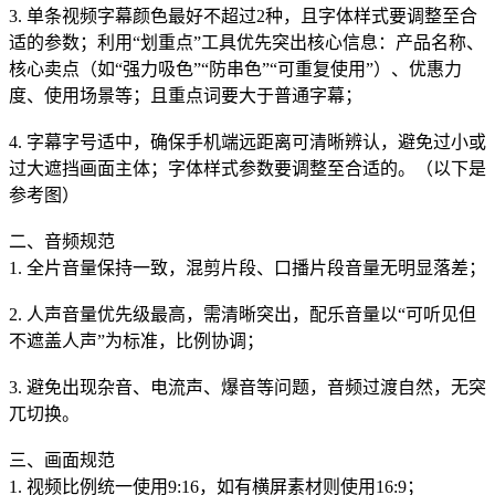
3. 单条视频字幕颜色最好不超过2种，且字体样式要调整至合
适的参数；利用“划重点”工具优先突出核心信息：产品名称、
核心卖点（如“强力吸色”“防串色”“可重复使用”）、优惠力
度、使用场景等；且重点词要大于普通字幕；
4. 字幕字号适中，确保手机端远距离可清晰辨认，避免过小或
过大遮挡画面主体；字体样式参数要调整至合适的。（以下是
参考图）
二、音频规范
1. 全片音量保持一致，混剪片段、口播片段音量无明显落差；
2. 人声音量优先级最高，需清晰突出，配乐音量以“可听见但
不遮盖人声”为标准，比例协调；
3. 避免出现杂音、电流声、爆音等问题，音频过渡自然，无突
兀切换。
三、画面规范
1. 视频比例统一使用9:16，如有横屏素材则使用16:9；