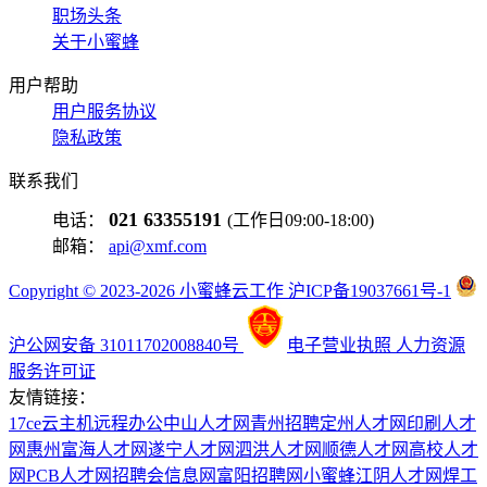
职场头条
关于小蜜蜂
用户帮助
用户服务协议
隐私政策
联系我们
021 63355191
电话：
(工作日09:00-18:00)
邮箱：
api@xmf.com
Copyright © 2023-2026 小蜜蜂云工作 沪ICP备19037661号-1
沪公网安备 31011702008840号
电子营业执照
人力资源
服务许可证
友情链接：
17ce
云主机
远程办公
中山人才网
青州招聘
定州人才网
印刷人才
网
惠州富海人才网
遂宁人才网
泗洪人才网
顺德人才网
高校人才
网
PCB人才网
招聘会信息网
富阳招聘网
小蜜蜂
江阴人才网
焊工