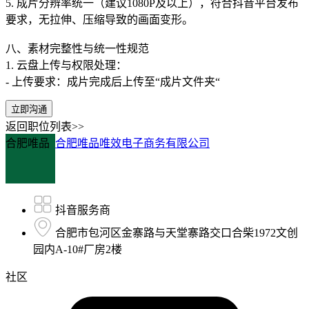
5. 成片分辨率统一（建议1080P及以上），符合抖音平台发布
要求，无拉伸、压缩导致的画面变形。
八、素材完整性与统一性规范
1. 云盘上传与权限处理：
- 上传要求：成片完成后上传至“成片文件夹“
立即沟通
返回职位列表>>
合肥唯品
合肥唯品唯效电子商务有限公司
抖音服务商
合肥市包河区金寨路与天堂寨路交口合柴1972文创
园内A-10#厂房2楼
社区