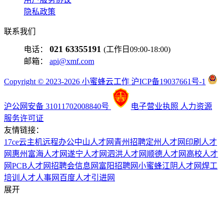
隐私政策
联系我们
021 63355191
电话：
(工作日09:00-18:00)
邮箱：
api@xmf.com
Copyright © 2023-2026 小蜜蜂云工作 沪ICP备19037661号-1
沪公网安备 31011702008840号
电子营业执照
人力资源
服务许可证
友情链接：
17ce
云主机
远程办公
中山人才网
青州招聘
定州人才网
印刷人才
网
惠州富海人才网
遂宁人才网
泗洪人才网
顺德人才网
高校人才
网
PCB人才网
招聘会信息网
富阳招聘网
小蜜蜂
江阴人才网
焊工
培训
人才人事网
百度
人才引进网
展开