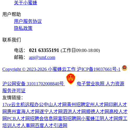
关于小蜜蜂
用户帮助
用户服务协议
隐私政策
联系我们
021 63355191
电话：
(工作日09:00-18:00)
邮箱：
api@xmf.com
Copyright © 2023-2026 小蜜蜂云工作 沪ICP备19037661号-1
沪公网安备 31011702008840号
电子营业执照
人力资源
服务许可证
友情链接：
17ce
云主机
远程办公
中山人才网
青州招聘
定州人才网
印刷人才
网
惠州富海人才网
遂宁人才网
泗洪人才网
顺德人才网
高校人才
网
PCB人才网
招聘会信息网
富阳招聘网
小蜜蜂
江阴人才网
焊工
培训
人才人事网
百度
人才引进网