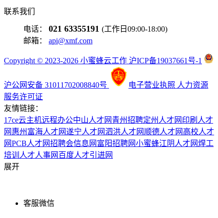
联系我们
021 63355191
电话：
(工作日09:00-18:00)
邮箱：
api@xmf.com
Copyright © 2023-2026 小蜜蜂云工作 沪ICP备19037661号-1
沪公网安备 31011702008840号
电子营业执照
人力资源
服务许可证
友情链接：
17ce
云主机
远程办公
中山人才网
青州招聘
定州人才网
印刷人才
网
惠州富海人才网
遂宁人才网
泗洪人才网
顺德人才网
高校人才
网
PCB人才网
招聘会信息网
富阳招聘网
小蜜蜂
江阴人才网
焊工
培训
人才人事网
百度
人才引进网
展开
客服微信