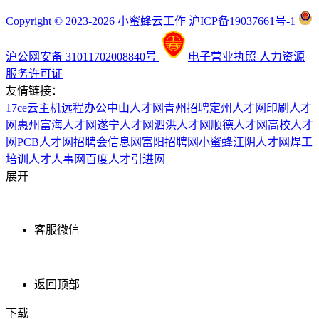
Copyright © 2023-2026 小蜜蜂云工作 沪ICP备19037661号-1
沪公网安备 31011702008840号
电子营业执照
人力资源
服务许可证
友情链接：
17ce
云主机
远程办公
中山人才网
青州招聘
定州人才网
印刷人才
网
惠州富海人才网
遂宁人才网
泗洪人才网
顺德人才网
高校人才
网
PCB人才网
招聘会信息网
富阳招聘网
小蜜蜂
江阴人才网
焊工
培训
人才人事网
百度
人才引进网
展开
客服微信
返回顶部
下载