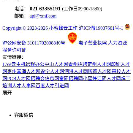
021 63355191
电话：
(工作日09:00-18:00)
邮箱：
api@xmf.com
Copyright © 2023-2026 小蜜蜂云工作 沪ICP备19037661号-1
沪公网安备 31011702008840号
电子营业执照
人力资源
服务许可证
友情链接：
17ce
云主机
远程办公
中山人才网
青州招聘
定州人才网
印刷人才
网
惠州富海人才网
遂宁人才网
泗洪人才网
顺德人才网
高校人才
网
PCB人才网
招聘会信息网
富阳招聘网
小蜜蜂
江阴人才网
焊工
培训
人才人事网
百度
人才引进网
展开
客服微信