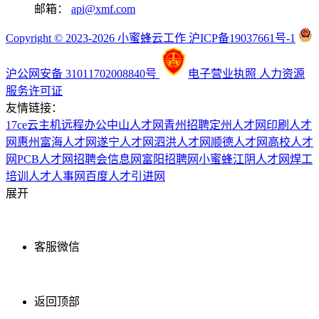
邮箱：
api@xmf.com
Copyright © 2023-2026 小蜜蜂云工作 沪ICP备19037661号-1
沪公网安备 31011702008840号
电子营业执照
人力资源
服务许可证
友情链接：
17ce
云主机
远程办公
中山人才网
青州招聘
定州人才网
印刷人才
网
惠州富海人才网
遂宁人才网
泗洪人才网
顺德人才网
高校人才
网
PCB人才网
招聘会信息网
富阳招聘网
小蜜蜂
江阴人才网
焊工
培训
人才人事网
百度
人才引进网
展开
客服微信
返回顶部