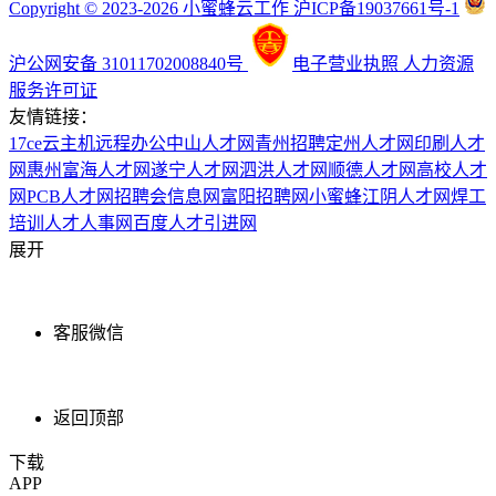
Copyright © 2023-2026 小蜜蜂云工作 沪ICP备19037661号-1
沪公网安备 31011702008840号
电子营业执照
人力资源
服务许可证
友情链接：
17ce
云主机
远程办公
中山人才网
青州招聘
定州人才网
印刷人才
网
惠州富海人才网
遂宁人才网
泗洪人才网
顺德人才网
高校人才
网
PCB人才网
招聘会信息网
富阳招聘网
小蜜蜂
江阴人才网
焊工
培训
人才人事网
百度
人才引进网
展开
客服微信
返回顶部
下载
APP