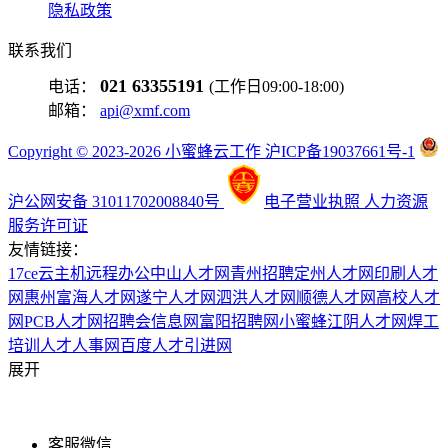
隐私政策
联系我们
021 63355191
电话：
(工作日09:00-18:00)
邮箱：
api@xmf.com
Copyright © 2023-2026 小蜜蜂云工作 沪ICP备19037661号-1
沪公网安备 31011702008840号
电子营业执照
人力资源
服务许可证
友情链接：
17ce
云主机
远程办公
中山人才网
青州招聘
定州人才网
印刷人才
网
惠州富海人才网
遂宁人才网
泗洪人才网
顺德人才网
高校人才
网
PCB人才网
招聘会信息网
富阳招聘网
小蜜蜂
江阴人才网
焊工
培训
人才人事网
百度
人才引进网
展开
客服微信