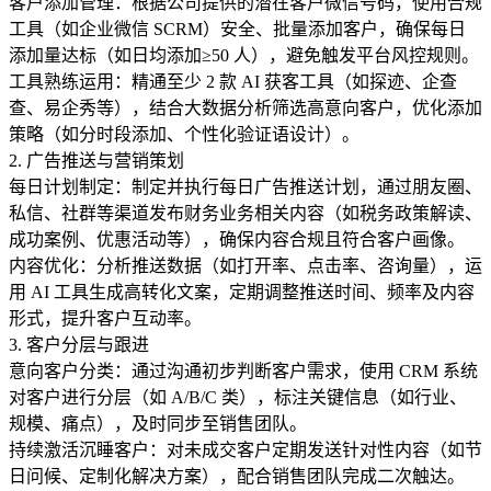
客户添加管理：根据公司提供的潜在客户微信号码，使用合规
工具（如企业微信 SCRM）安全、批量添加客户，确保每日
添加量达标（如日均添加≥50 人），避免触发平台风控规则。
工具熟练运用：精通至少 2 款 AI 获客工具（如探迹、企查
查、易企秀等），结合大数据分析筛选高意向客户，优化添加
策略（如分时段添加、个性化验证语设计）。
2. 广告推送与营销策划
每日计划制定：制定并执行每日广告推送计划，通过朋友圈、
私信、社群等渠道发布财务业务相关内容（如税务政策解读、
成功案例、优惠活动等），确保内容合规且符合客户画像。
内容优化：分析推送数据（如打开率、点击率、咨询量），运
用 AI 工具生成高转化文案，定期调整推送时间、频率及内容
形式，提升客户互动率。
3. 客户分层与跟进
意向客户分类：通过沟通初步判断客户需求，使用 CRM 系统
对客户进行分层（如 A/B/C 类），标注关键信息（如行业、
规模、痛点），及时同步至销售团队。
持续激活沉睡客户：对未成交客户定期发送针对性内容（如节
日问候、定制化解决方案），配合销售团队完成二次触达。