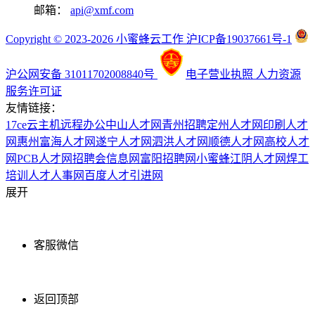
邮箱：
api@xmf.com
Copyright © 2023-2026 小蜜蜂云工作 沪ICP备19037661号-1
沪公网安备 31011702008840号
电子营业执照
人力资源
服务许可证
友情链接：
17ce
云主机
远程办公
中山人才网
青州招聘
定州人才网
印刷人才
网
惠州富海人才网
遂宁人才网
泗洪人才网
顺德人才网
高校人才
网
PCB人才网
招聘会信息网
富阳招聘网
小蜜蜂
江阴人才网
焊工
培训
人才人事网
百度
人才引进网
展开
客服微信
返回顶部