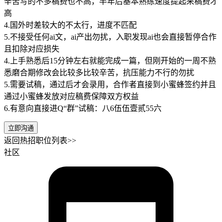
辛苦写的不多稿费也不高，半年后基本熟练速度提起来稿费才
高
4.国外时差较大的不太行，进度不匹配
5.不接受任何ai文，ai产出勿扰，入职发现ai也会直接暂停合作
且扣除对应损失
4.上手熟悉后15分钟左右就能完成一篇，但刚开始的一周不熟
悉磨合期修改会比较多比较辛苦，抗压能力不行的勿扰
5.需要试稿，通过后才会录用，合作者直接到小蜜蜂签约并且
通过小蜜蜂发放对应稿费保障双方权益
6.有意向直接进Q“群”试稿：八6伍伍壹贰55六
立即沟通
返回热招职位列表>>
社区