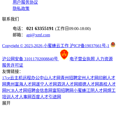
用户服务协议
隐私政策
联系我们
021 63355191
电话：
(工作日09:00-18:00)
邮箱：
api@xmf.com
Copyright © 2023-2026 小蜜蜂云工作 沪ICP备19037661号-1
沪公网安备 31011702008840号
电子营业执照
人力资源
服务许可证
友情链接：
17ce
云主机
远程办公
中山人才网
青州招聘
定州人才网
印刷人才
网
惠州富海人才网
遂宁人才网
泗洪人才网
顺德人才网
高校人才
网
PCB人才网
招聘会信息网
富阳招聘网
小蜜蜂
江阴人才网
焊工
培训
人才人事网
百度
人才引进网
展开