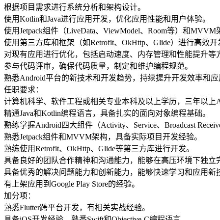
根据项目需求进行系统分析和架构设计。
使用Kotlin和Java进行应用开发，优化应用性能和用户体验。
使用Jetpack组件（LiveData、ViewModel、Room等）和M
使用第三方库和框架（如Retrofit、OkHttp、Glide）进行高效
对现有应用进行优化，包括启动速度、内存管理和性能提升等
参与代码评审，确保代码质量，制定和维护编程规范。
熟悉Android平台的新技术和开发趋势，持续提升开发效率和
任职要求：
计算机科学、软件工程或相关专业本科及以上学历，三年以上And
精通Java和Kotlin编程语言，具备扎实的面向对象编程基础。
熟练掌握Android四大组件（Activity、Service、Broadcast R
熟悉Jetpack组件和MVVM架构，具备实际项目开发经验。
熟练使用Retrofit、OkHttp、Glide等第三方库进行开发。
具备良好的团队合作精神和沟通能力，能够在高压环境下独立
具备优秀的解决问题能力和创新能力，能够快速学习和应用新
有上架应用到Google Play Store的经验。
加分项：
熟悉Flutter跨平台开发，有相关实战经验。
具备iOS开发经验，熟悉Swift和Objective-C编程语言。