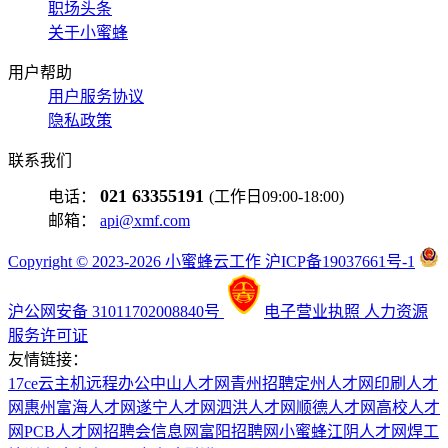
职场头条
关于小蜜蜂
用户帮助
用户服务协议
隐私政策
联系我们
021 63355191
电话：
(工作日09:00-18:00)
邮箱：
api@xmf.com
Copyright © 2023-2026 小蜜蜂云工作 沪ICP备19037661号-1
沪公网安备 31011702008840号
电子营业执照
人力资源
服务许可证
友情链接：
17ce
云主机
远程办公
中山人才网
青州招聘
定州人才网
印刷人才
网
惠州富海人才网
遂宁人才网
泗洪人才网
顺德人才网
高校人才
网
PCB人才网
招聘会信息网
富阳招聘网
小蜜蜂
江阴人才网
焊工