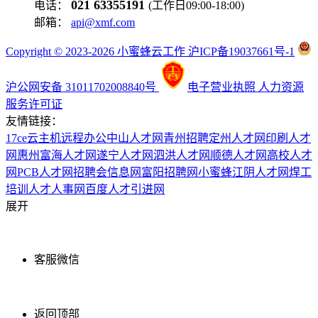
021 63355191
电话：
(工作日09:00-18:00)
邮箱：
api@xmf.com
Copyright © 2023-2026 小蜜蜂云工作 沪ICP备19037661号-1
沪公网安备 31011702008840号
电子营业执照
人力资源
服务许可证
友情链接：
17ce
云主机
远程办公
中山人才网
青州招聘
定州人才网
印刷人才
网
惠州富海人才网
遂宁人才网
泗洪人才网
顺德人才网
高校人才
网
PCB人才网
招聘会信息网
富阳招聘网
小蜜蜂
江阴人才网
焊工
培训
人才人事网
百度
人才引进网
展开
客服微信
返回顶部