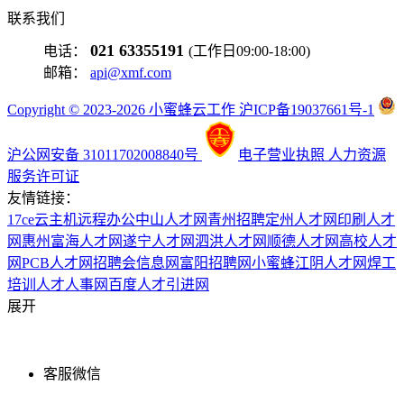
联系我们
021 63355191
电话：
(工作日09:00-18:00)
邮箱：
api@xmf.com
Copyright © 2023-2026 小蜜蜂云工作 沪ICP备19037661号-1
沪公网安备 31011702008840号
电子营业执照
人力资源
服务许可证
友情链接：
17ce
云主机
远程办公
中山人才网
青州招聘
定州人才网
印刷人才
网
惠州富海人才网
遂宁人才网
泗洪人才网
顺德人才网
高校人才
网
PCB人才网
招聘会信息网
富阳招聘网
小蜜蜂
江阴人才网
焊工
培训
人才人事网
百度
人才引进网
展开
客服微信