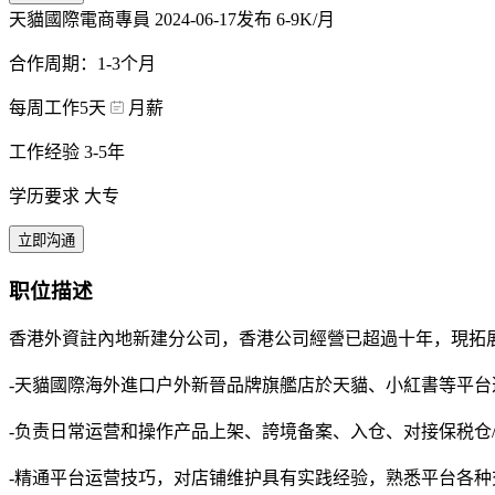
天貓國際電商專員
2024-06-17发布
6-9K/月
合作周期：1-3个月
每周工作5天
月薪
工作经验 3-5年
学历要求 大专
立即沟通
职位描述
香港外資註內地新建分公司，香港公司經營已超過十年，現拓
-天貓國際海外進口户外新晉品牌旗艦店於天貓、小紅書等平台
-负责日常运营和操作产品上架、誇境备案、入仓、对接保税仓/
-精通平台运营技巧，对店铺维护具有实践经验，熟悉平台各种