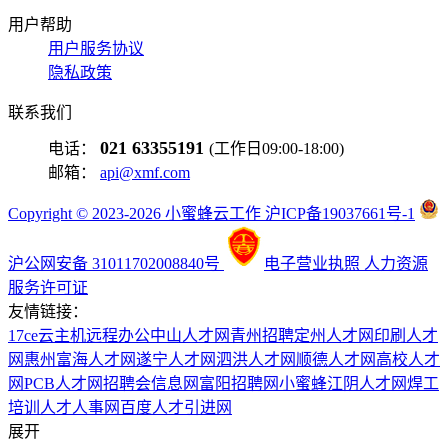
用户帮助
用户服务协议
隐私政策
联系我们
021 63355191
电话：
(工作日09:00-18:00)
邮箱：
api@xmf.com
Copyright © 2023-2026 小蜜蜂云工作 沪ICP备19037661号-1
沪公网安备 31011702008840号
电子营业执照
人力资源
服务许可证
友情链接：
17ce
云主机
远程办公
中山人才网
青州招聘
定州人才网
印刷人才
网
惠州富海人才网
遂宁人才网
泗洪人才网
顺德人才网
高校人才
网
PCB人才网
招聘会信息网
富阳招聘网
小蜜蜂
江阴人才网
焊工
培训
人才人事网
百度
人才引进网
展开