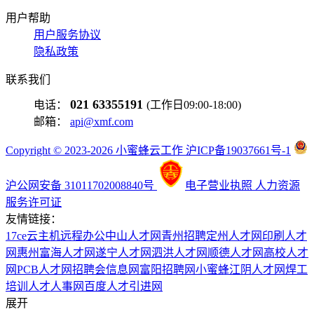
用户帮助
用户服务协议
隐私政策
联系我们
021 63355191
电话：
(工作日09:00-18:00)
邮箱：
api@xmf.com
Copyright © 2023-2026 小蜜蜂云工作 沪ICP备19037661号-1
沪公网安备 31011702008840号
电子营业执照
人力资源
服务许可证
友情链接：
17ce
云主机
远程办公
中山人才网
青州招聘
定州人才网
印刷人才
网
惠州富海人才网
遂宁人才网
泗洪人才网
顺德人才网
高校人才
网
PCB人才网
招聘会信息网
富阳招聘网
小蜜蜂
江阴人才网
焊工
培训
人才人事网
百度
人才引进网
展开